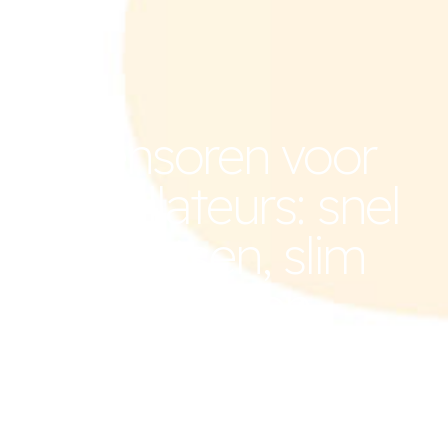
Sensoren voor
installateurs: snel
plaatsen, slim
beheren
Wil je energieverbruik, binnenklimaat,
beveiliging of installaties monitoren? Sqippa
biedt betrouwbare, draadloze sensoren die
snel te integreren zijn en je volledige