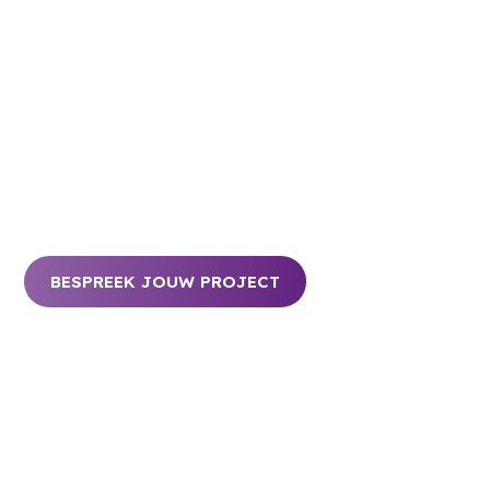
controle geven.
Met Sqippa Online beheer je daarnaast
eenvoudig al je sensoren in één platform.
Sensoren ontworpen voor installateurs die
snel, betrouwbaar en eenvoudig willen
installeren.
BESPREEK JOUW PROJECT