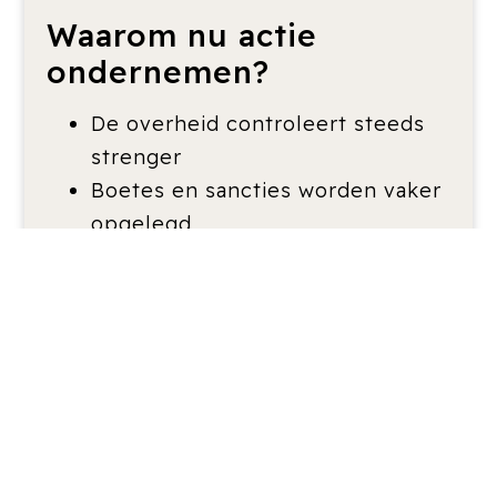
Waarom nu actie
ondernemen?
De overheid controleert steeds
strenger
Boetes en sancties worden vaker
opgelegd
Verduurzamen wordt vaak
verplicht zodra je verbouwt of
uitbreidt
Door tijdig te handelen, kun je
gebruikmaken van subsidies of
leaseconstructies
Klanten, huurders en financiers
stellen steeds hogere eisen