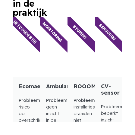
in de
praktijk
NETCONGESTIE
MONITORING
SENSOREN
STURING
Ecomaen
Ambulancezorg
ROOOMS
CV-
sensor
Probleem:
Probleem:
Probleem:
Probleem:
risico
geen
installaties
beperkt
op
inzicht
draaiden
inzicht
overschrijding
in de
niet
in
van het
prestaties
mee
ketelwaarden
gecontracteerde
van
met